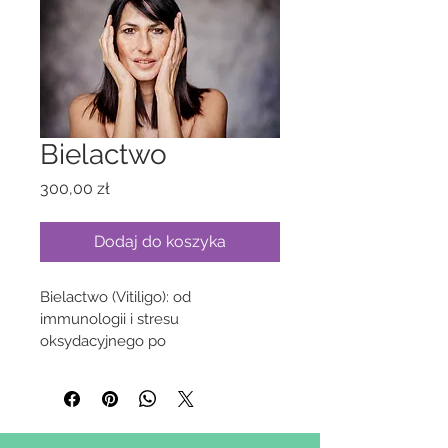
Bielactwo
Cena
300,00 zł
Dodaj do koszyka
Bielactwo (Vitiligo): od 
immunologii i stresu 
oksydacyjnego po 
komplementarne strategie 
wspierające organizm i procesy 
repigmentacyjne – współczesne 
ujęcie integracyjne w świetle 