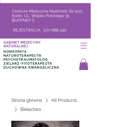
;
Centrum Medyczne Multimed, 62-500
Konin, UL. Wojska Polskiego 33,
BUDYNEK C
REJESTRACJA
577-888-910
GABINET MEDYCYNY
NATURALNEJ
HOMEOPATA
NATUROTERAPEUTA
PSYCHOTRAUMATOLOG
ZIELARZ-FITOTERAPEUTA
DUCHOWNA EWANGELICZNA
Strona główna
All Products
Bielactwo