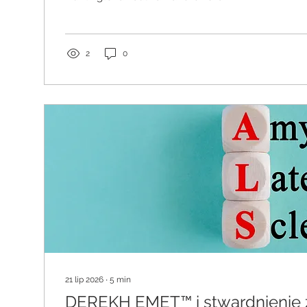
edukacyjna i rozwojowa Streszczenie (Abstract) Ch
neurodegeneracyjne, takie jak choroba Parkinsona
Alzheimera, stwardnienie zanikowe boczne (ALS) o
Huntingtona, należą do najpoważniejszych wyzwań
2
0
medycyny. Pomimo dynamicznego rozwoju neurologi
opieki...
21 lip 2026
∙
5
min
DEREKH EMET™ i stwardnienie