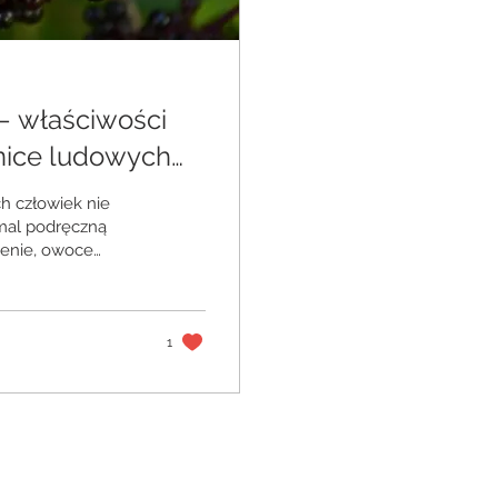
 – właściwości
mnice ludowych
ch człowiek nie
emal podręczną
ienie, owoce
enie
h. Jednocześnie
nia o złych
ziemia, na której
1
po jego...