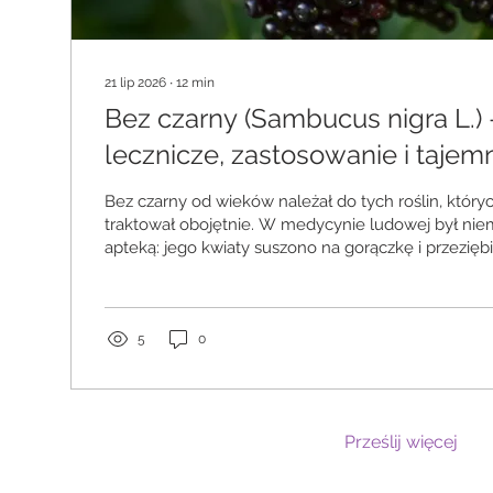
21 lip 2026
∙
12
min
Bez czarny (Sambucus nigra L.)
lecznicze, zastosowanie i taje
wierzeń
Bez czarny od wieków należał do tych roślin, który
traktował obojętnie. W medycynie ludowej był ni
apteką: jego kwiaty suszono na gorączkę i przezięb
podawano osobom osłabionym, a liście, korę i korz
wykorzystywano w dawnych praktykach leczniczyc
ten sam krzew budził lęk. Otaczały go zakazy, poda
duchach, opowieści o Judaszu oraz przekonanie, że 
5
0
wyrósł, może zachować pamięć nieszczęścia nawet 
Prześlij więcej