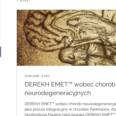
21 lip 2026
∙
4
min
DEREKH EMET™ wobec chorób
neurodegeneracyjnych
DEREKH EMET™ wobec chorób neurodegeneracyjn
jako proces integracyjny w chorobie Parkinsona, Al
Huntingtona Paulina Hańczewska DEREKH EMET™ –