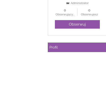
Administrator
0
0
Obserwujących
Obserwujesz
Obserwuj
Profil