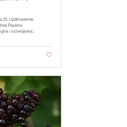
LS): Uzdrowienie
lnej Paulina
jna i rozwojowa
czne (amyotrophic
 obciążających
ę postępującą
ęściowo
oju badań...