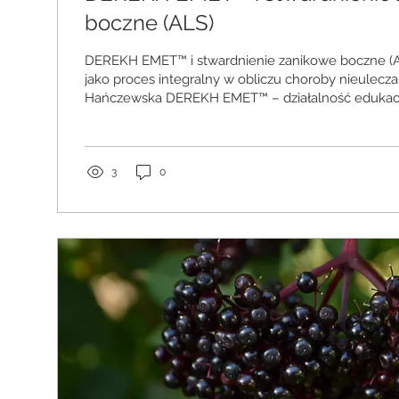
boczne (ALS)
DEREKH EMET™ i stwardnienie zanikowe boczne (A
jako proces integralny w obliczu choroby nieulecza
Hańczewska DEREKH EMET™ – działalność edukacy
Streszczenie (Abstract) Stwardnienie zanikowe bo
lateral sclerosis, ALS) pozostaje jedną z najbardziej
chorób neurodegeneracyjnych, charakteryzującą si
utratą funkcji ruchowych przy zachowanym lub cz
3
0
zachowanym poznaniu. Pomimo intensywnego rozw