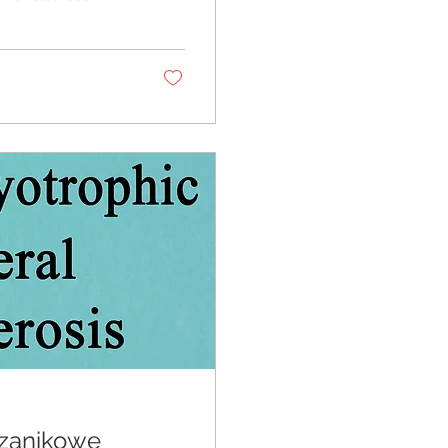
oroby
, choroba
raz choroba
 współczesnej
i, farmakologii i
 zanikowe