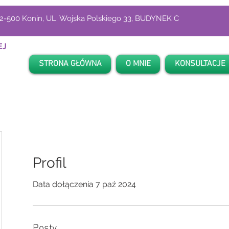
-500 Konin, UL. Wojska Polskiego 33, BUDYNEK C
EJ
STRONA GŁÓWNA
O MNIE
KONSULTACJE
Profil
Data dołączenia 7 paź 2024
Posty