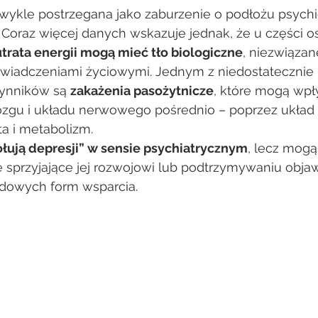
oraz więcej danych wskazuje jednak, że u części o
 utrata energii mogą mieć tło biologiczne
, niezwiązan
wiadczeniami życiowymi. Jednym z niedostatecznie 
ynników są 
zakażenia pasożytnicze
, które mogą wpł
zgu i układu nerwowego pośrednio – poprzez układ 
ta i metabolizm.
łują depresji” w sensie psychiatrycznym
, lecz mogą
e sprzyjające jej rozwojowi lub podtrzymywaniu obj
rdowych form wsparcia.