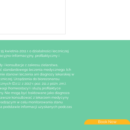
 kwietnia 2011 r. o działalności leczniczej
acyjno-informacyjny, profilaktyczny i
 i konsultacje z zakresu zielarstwa,
ować standardowego leczenia medycznego. Ich
e stanowi leczenia ani diagnozy lekarskiej w
czniczej. Urządzenia do biorezonansu
 (Dz.U. z 2017 r. poz. 211 z późn. zm.).
gi (homeostazy) i służą profilaktyce
opatia w ujęciu
ny. Nie mogą być traktowane jako diagnoza
leksowej opieki
y zawsze konsultować z lekarzem medycyny
rowadzącym w celu monitorowania stanu
wotnej: analiza na
 na podstawie informacji uzyskanych podczas
stawie dokumentów
towej Organizacji
wia
Book Now