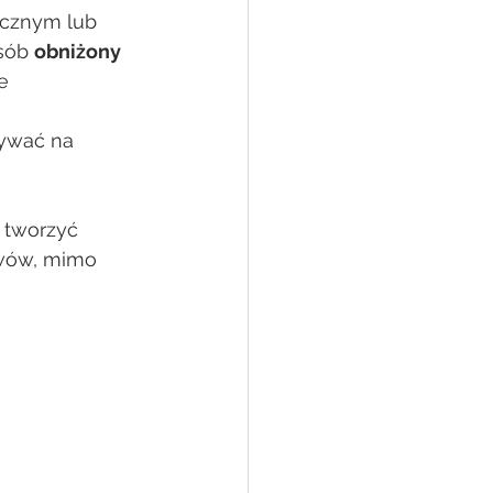
sób 
obniżony 
e 
ywać na 
 tworzyć 
awów, mimo 