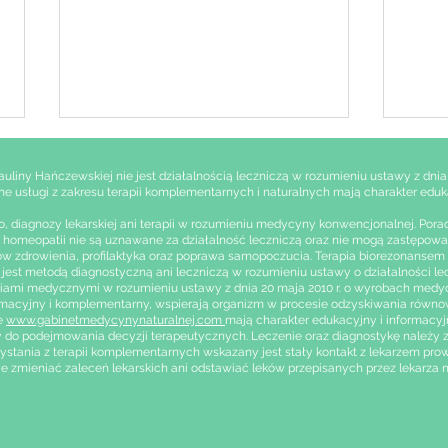
iny Hańczewskiej nie jest działalnością leczniczą w rozumieniu ustawy z dnia 15
czone usługi z zakresu terapii komplementarnych i naturalnych mają charakter eduk
 diagnozy lekarskiej ani terapii w rozumieniu medycyny konwencjonalnej. Porady
pii i homeopatii nie są uznawane za działalność leczniczą oraz nie mogą zastęp
 zdrowienia, profilaktyka oraz poprawa samopoczucia. Terapia biorezonansem ni
jest metodą diagnostyczną ani leczniczą w rozumieniu ustawy o działalności le
mi medycznymi w rozumieniu ustawy z dnia 20 maja 2010 r. o wyrobach medycznych
acyjny i komplementarny, wspierają organizm w procesie odzyskiwania równowa
Medycyna
Home
ie
www.gabinetmedycynynaturalnej.com
mają charakter edukacyjny i informacyj
komplementarna w
komp
awy do podejmowania decyzji terapeutycznych. Leczenie oraz diagnostykę należ
zystania z terapii komplementarnych wskazany jest stały kontakt z lekarzem p
strukturach szpitalnych
zdro
ie zmieniać zaleceń lekarskich ani odstawiać leków przepisanych przez lekarza
świata – między tradycją a
pod
integracją
Świa
Zdro