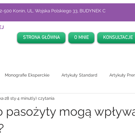
-500 Konin, UL. Wojska Polskiego 33, BUDYNEK C
EJ
STRONA GŁÓWNA
O MNIE
KONSULTACJE
Monografie Eksperckie
Artykuły Standard
Artykuły Pr
ka
28 sty
4 minut(y) czytania
o pasożyty mogą wpływ
?