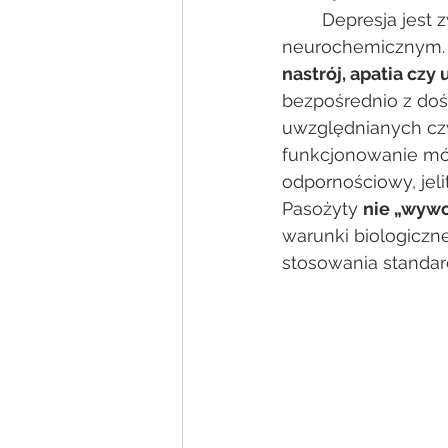
	Depresja jest zwykle postrzegana jako zaburzenie o podłożu psychicznym lub 
neurochemicznym. C
nastrój, apatia czy
bezpośrednio z doś
uwzględnianych cz
funkcjonowanie mó
odpornościowy, jeli
Pasożyty 
nie „wywo
warunki biologiczn
stosowania standa