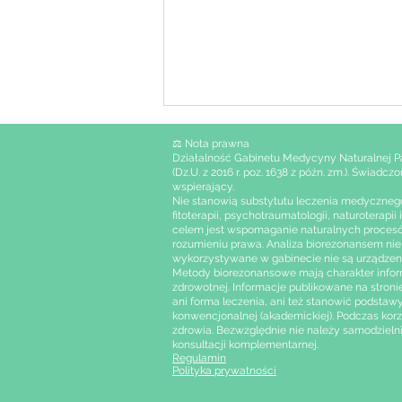
⚖️ Nota prawna
Działalność Gabinetu Medycyny Naturalnej Paul
(Dz.U. z 2016 r. poz. 1638 z późn. zm.). Świad
wspierający.
Nie stanowią substytutu leczenia medycznego,
fitoterapii, psychotraumatologii, naturotera
celem jest wspomaganie naturalnych procesów
rozumieniu prawa. Analiza biorezonansem nie 
wykorzystywane w gabinecie nie są urządzenia
Metody biorezonansowe mają charakter inform
Homeopatia w świetle
zdrowotnej. Informacje publikowane na stron
badań naukowych i
ani forma leczenia, ani też stanowić podst
konwencjonalnej (akademickiej). Podczas kor
medycznych
zdrowia. Bezwzględnie nie należy samodzieln
konsultacji komplementarnej.
Regulamin
Polityka prywatności